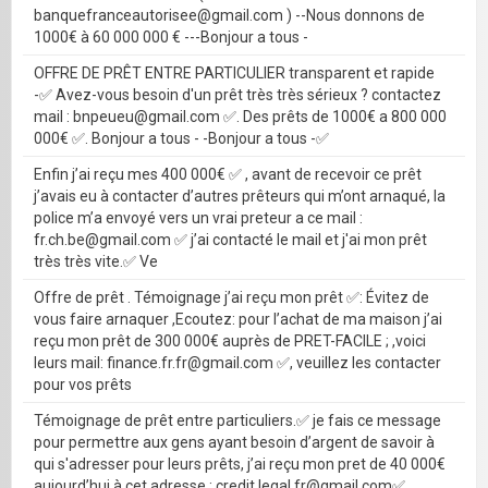
banquefranceautorisee@gmail.com ) --Nous donnons de
1000€ à 60 000 000 € ---Bonjour a tous -
OFFRE DE PRÊT ENTRE PARTICULIER transparent et rapide
-✅ Avez-vous besoin d'un prêt très très sérieux ? contactez
mail : bnpeueu@gmail.com ✅. Des prêts de 1000€ a 800 000
000€ ✅. Bonjour a tous - -Bonjour a tous -✅
Enfin j’ai reçu mes 400 000€ ✅ , avant de recevoir ce prêt
j’avais eu à contacter d’autres prêteurs qui m’ont arnaqué, la
police m’a envoyé vers un vrai preteur a ce mail :
fr.ch.be@gmail.com ✅ j’ai contacté le mail et j'ai mon prêt
très très vite.✅ Ve
Offre de prêt . Témoignage j’ai reçu mon prêt ✅: Évitez de
vous faire arnaquer ,Ecoutez: pour l’achat de ma maison j’ai
reçu mon prêt de 300 000€ auprès de PRET-FACILE ; ,voici
leurs mail: finance.fr.fr@gmail.com ✅, veuillez les contacter
pour vos prêts
Témoignage de prêt entre particuliers.✅ je fais ce message
pour permettre aux gens ayant besoin d’argent de savoir à
qui s'adresser pour leurs prêts, j’ai reçu mon pret de 40 000€
aujourd’hui à cet adresse : credit.legal.fr@gmail.com✅ ,