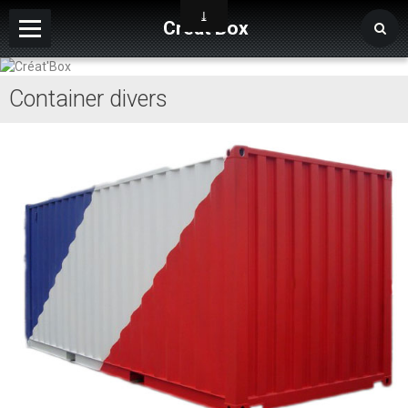
Créat'Box
Page d'accueil
Container divers
Contact
Album
Forums de discussion