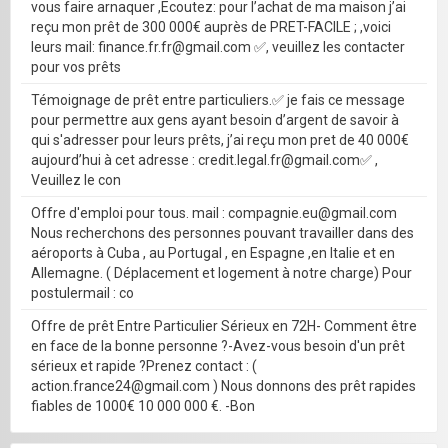
vous faire arnaquer ,Ecoutez: pour l’achat de ma maison j’ai
reçu mon prêt de 300 000€ auprès de PRET-FACILE ; ,voici
leurs mail: finance.fr.fr@gmail.com ✅, veuillez les contacter
pour vos prêts
Témoignage de prêt entre particuliers.✅ je fais ce message
pour permettre aux gens ayant besoin d’argent de savoir à
qui s'adresser pour leurs prêts, j’ai reçu mon pret de 40 000€
aujourd’hui à cet adresse : credit.legal.fr@gmail.com✅ ,
Veuillez le con
Offre d'emploi pour tous. mail : compagnie.eu@gmail.com
Nous recherchons des personnes pouvant travailler dans des
aéroports à Cuba , au Portugal , en Espagne ,en Italie et en
Allemagne. ( Déplacement et logement à notre charge) Pour
postulermail : co
Offre de prêt Entre Particulier Sérieux en 72H- Comment être
en face de la bonne personne ?-Avez-vous besoin d'un prêt
sérieux et rapide ?Prenez contact : (
action.france24@gmail.com ) Nous donnons des prêt rapides
fiables de 1000€ 10 000 000 €. -Bon